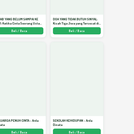
JAB YANG BELUM SAMPAI KE
DOA YANG TIDAK BUTUH SINYAL:
I: Ketika Cinta Seorang Ustadz
Kisah Tiga Jiwa yang Tersesat di
jadi Cermin yang Paling
Era AI dan Menemukan Jalan
Beli / Baca
Beli / Baca
am - Arda Dinata
Pulang di Bulan Ramadhan" -
Arda Dinata
LUARGA PENUH CINTA - Arda
SEKOLAH KEHIDUPAN - Arda
nata
Dinata
Beli / Baca
Beli / Baca