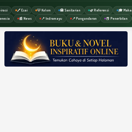
irasi
🖊️ Esai
💡 Kolom
🏥 Sanitarian
🌿 Referensi
🎓 Maha
onesia
📰 News
📍 Indramayu
📍 Pangandaran
📕 Penerbitan