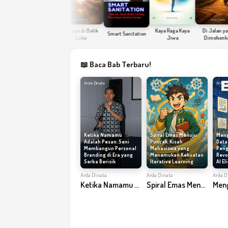
Seri Sang Penulis
Cahaya di Balik
Kaya Raga Kaya
Di Jalan yang
Smart Sanitation
Luka
Jiwa
Dimohonkan
📖 Baca Bab Terbaru!
Arda Dinata
Arda Dinata
Arda D
Spiral Emas Menuju
Meng
Ketika Namamu
Puncak: Kisah
Data
Adalah Pesan: Seni
Mahasiswa yang
Peng
Membangun Personal
Menemukan Kekuatan
Revol
Branding di Era yang
Iterative Learning
AI Eli
Serba Berisik
Arda Dinata
Arda D
Arda Dinata
Spiral Emas Menuju Puncak: Kisah Mahasiswa yang Menemukan Kekuatan Iterative Learning
Ketika Namamu Adalah Pesan: Seni Membangun Personal Branding di Era yang Serba Berisik