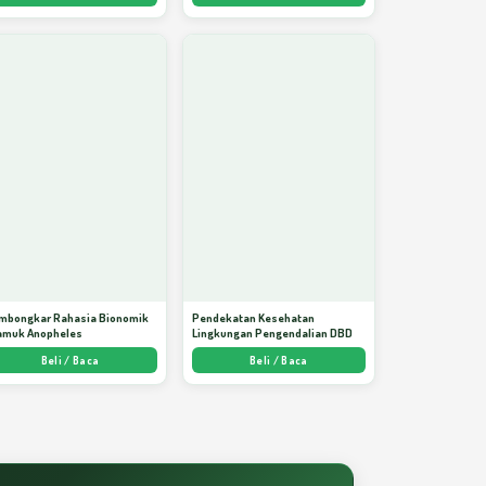
mbongkar Rahasia Bionomik
Pendekatan Kesehatan
amuk Anopheles
Lingkungan Pengendalian DBD
Beli / Baca
Beli / Baca