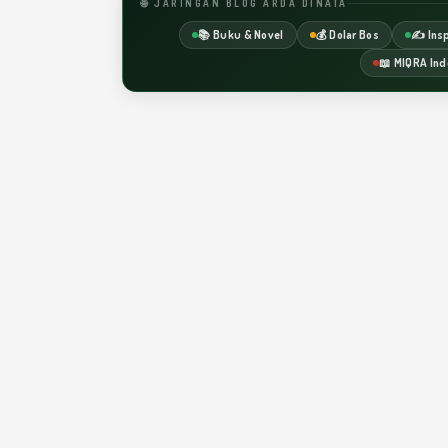
🌐 JARINGAN BLOG ARDA DINATA
📚 Buku & Novel
💰 Dolar Bos
✍️ Insp
📖 MIQRA Ind