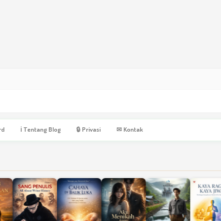
rd
ℹ Tentang Blog
🔒 Privasi
✉ Kontak