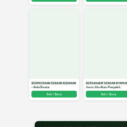
BERMESRAAN DENGAN KEBAIKAN
BERSAHABAT DENGAN NYAMUK
- Arda Dinata
Jurus Jitu Atasi Penyakit
Bersumber Nyamuk - Arda Din
Beli / Baca
Beli / Baca