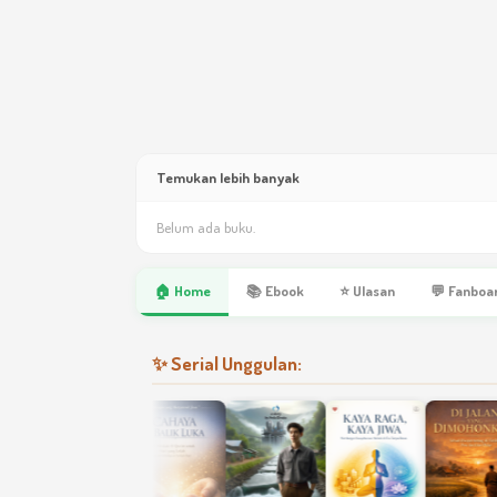
Temukan lebih banyak
Belum ada buku.
🏠 Home
📚 Ebook
⭐ Ulasan
💬 Fanboa
✨ Serial Unggulan: