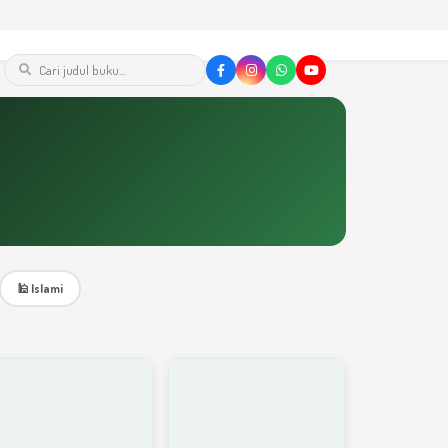
🕌 Islami