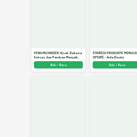
PENA MILYARDER: Kisah, Rahasia
STRATEGI PRODUKTIF MENULI
Sukses, dan Panduan Menjadi
UPDATE - Arda Dinata
Penulis 1 Milyar di KBM App dari
Beli / Baca
Beli / Baca
Nol - Arda Dinata