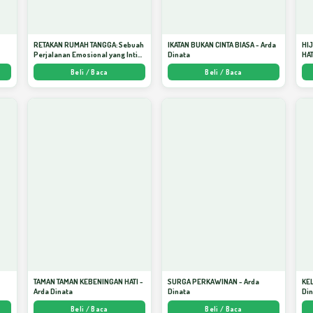
RETAKAN RUMAH TANGGA: Sebuah
IKATAN BUKAN CINTA BIASA - Arda
HI
Perjalanan Emosional yang Intim
Dinata
HAT
dan Mendalam - Arda Dinata
Men
Beli / Baca
Beli / Baca
Kej
TAMAN TAMAN KEBENINGAN HATI -
SURGA PERKAWINAN - Arda
KE
Arda Dinata
Dinata
Di
Beli / Baca
Beli / Baca