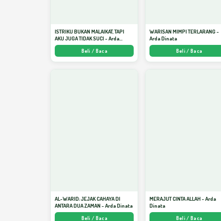
ISTRIKU BUKAN MALAIKAT, TAPI
WARISAN MIMPI TERLARANG -
AKU JUGA TIDAK SUCI - Arda
Arda Dinata
Dinata
Beli / Baca
Beli / Baca
AL-WARID: JEJAK CAHAYA DI
MERAJUT CINTA ALLAH - Arda
ANTARA DUA ZAMAN - Arda Dinata
Dinata
Beli / Baca
Beli / Baca