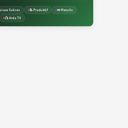
siswa Sukses
📝 Produktif
✏️ Menulis
📺 Arda TV