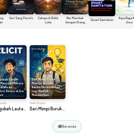
Seri Sang Penulis
Cahaya di Balik
Aku Menikah
Kaya Raga Kaya
Smart Sanitation
Luka
dengan Orang
Jiwa
Asing Demi
Menyelamatkan
Ibuku
inata
Arda Dinata
ubah Lautan
Dari Mimpi Buruk
 Menjadi Mutiara
Menuju Wisuda:
etahuan:
Ketika Skripsi Bukan
usi Skripsi di Era
Lagi Momok
cit
Menakutkan
inata
Arda Dinata
Mengubah Lautan Data Menjadi Mutiara Pengetahuan: Revolusi Skripsi di Era AI Elicit
Dari Mimpi Buruk Menuju Wisuda: Ketika Skripsi Bukan Lagi Momok Menakutkan
Beranda