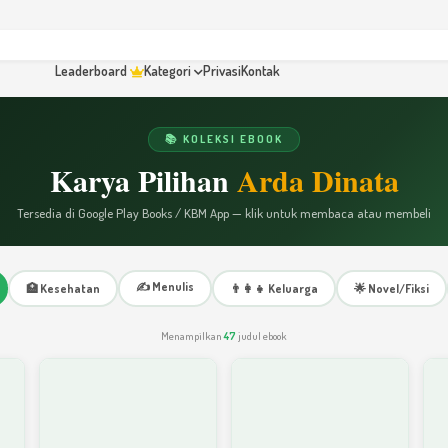
Leaderboard
Kategori
Privasi
Kontak
📚 KOLEKSI EBOOK
Karya Pilihan
Arda Dinata
Tersedia di Google Play Books / KBM App — klik untuk membaca atau membeli
✍️ Menulis
🏥 Kesehatan
👨‍👩‍👧 Keluarga
🌟 Novel/Fiksi
Menampilkan
47
judul ebook