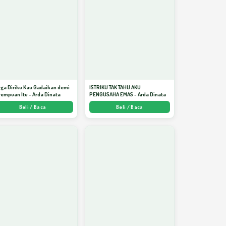
ga Diriku Kau Gadaikan demi
ISTRIKU TAK TAHU AKU
empuan Itu - Arda Dinata
PENGUSAHA EMAS - Arda Dinata
Beli / Baca
Beli / Baca