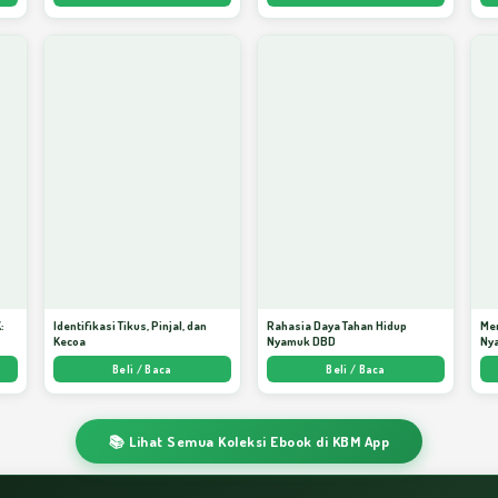
:
Identifikasi Tikus, Pinjal, dan
Rahasia Daya Tahan Hidup
Me
Kecoa
Nyamuk DBD
Ny
ata
Beli / Baca
Beli / Baca
📚 Lihat Semua Koleksi Ebook di KBM App