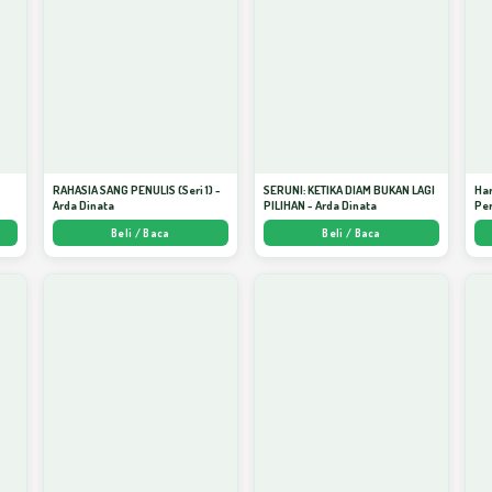
S
RAHASIA SANG PENULIS (Seri 1) -
SERUNI: KETIKA DIAM BUKAN LAGI
Har
Arda Dinata
PILIHAN - Arda Dinata
Per
Beli / Baca
Beli / Baca