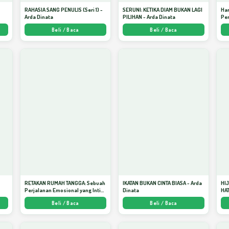
S
RAHASIA SANG PENULIS (Seri 1) -
SERUNI: KETIKA DIAM BUKAN LAGI
Har
Arda Dinata
PILIHAN - Arda Dinata
Per
Beli / Baca
Beli / Baca
RETAKAN RUMAH TANGGA: Sebuah
IKATAN BUKAN CINTA BIASA - Arda
HI
Perjalanan Emosional yang Intim
Dinata
HAT
dan Mendalam - Arda Dinata
Men
Beli / Baca
Beli / Baca
Kej