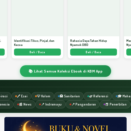
:
Identifikasi Tikus, Pinjal, dan
Rahasia Daya Tahan Hidup
Me
Kecoa
Nyamuk DBD
Ny
ata
Beli / Baca
Beli / Baca
📚 Lihat Semua Koleksi Ebook di KBM App
irasi
🖊️ Esai
💡 Kolom
🏥 Sanitarian
🌿 Referensi
🎓 Maha
onesia
📰 News
📍 Indramayu
📍 Pangandaran
📕 Penerbitan