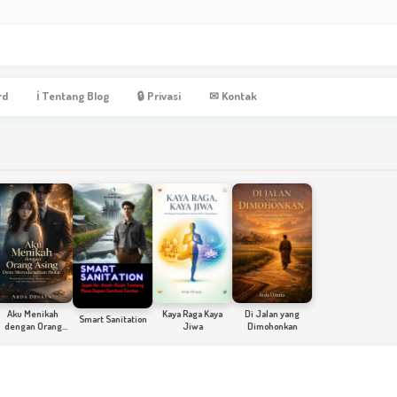
rd
ℹ Tentang Blog
🔒 Privasi
✉ Kontak
u Menikah
Kaya Raga Kaya
Di Jalan yang
Smart Sanitation
ngan Orang
Jiwa
Dimohonkan
sing Demi
yelamatkan
Ibuku