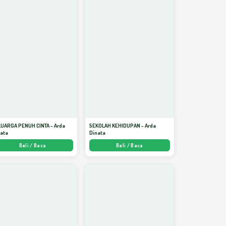
LUARGA PENUH CINTA - Arda
SEKOLAH KEHIDUPAN - Arda
nata
Dinata
Beli / Baca
Beli / Baca