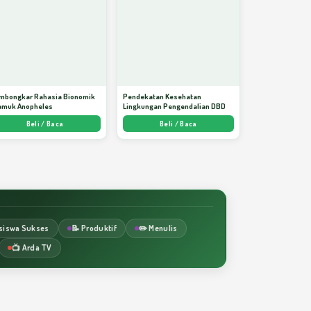
mbongkar Rahasia Bionomik
Pendekatan Kesehatan
amuk Anopheles
Lingkungan Pengendalian DBD
Beli / Baca
Beli / Baca
siswa Sukses
📝 Produktif
✏️ Menulis
📺 Arda TV