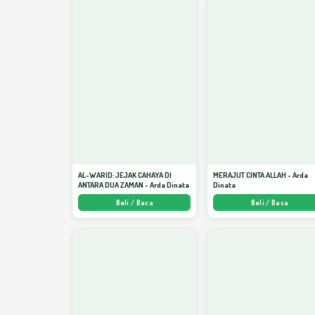
AL-WARID: JEJAK CAHAYA DI
MERAJUT CINTA ALLAH - Arda
ANTARA DUA ZAMAN - Arda Dinata
Dinata
Beli / Baca
Beli / Baca