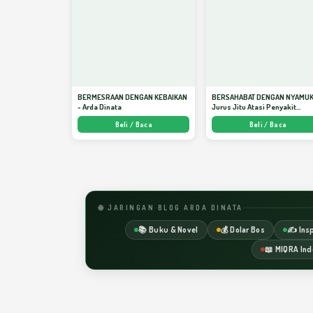
BERMESRAAN DENGAN KEBAIKAN
BERSAHABAT DENGAN NYAMUK
- Arda Dinata
Jurus Jitu Atasi Penyakit
Bersumber Nyamuk - Arda Din
Beli / Baca
Beli / Baca
🌐 JARINGAN BLOG ARDA DINATA
📚 Buku & Novel
💰 Dolar Bos
✍️ Insp
📖 MIQRA Ind