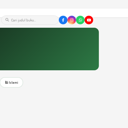
🕌 Islami