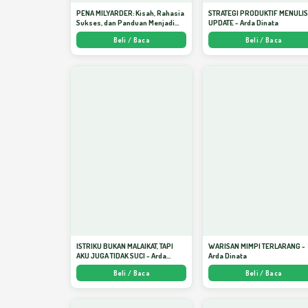
PENA MILYARDER: Kisah, Rahasia
STRATEGI PRODUKTIF MENULI
Sukses, dan Panduan Menjadi
UPDATE - Arda Dinata
Penulis 1 Milyar di KBM App dari
Beli / Baca
Beli / Baca
Nol - Arda Dinata
ISTRIKU BUKAN MALAIKAT, TAPI
WARISAN MIMPI TERLARANG -
AKU JUGA TIDAK SUCI - Arda
Arda Dinata
Dinata
Beli / Baca
Beli / Baca