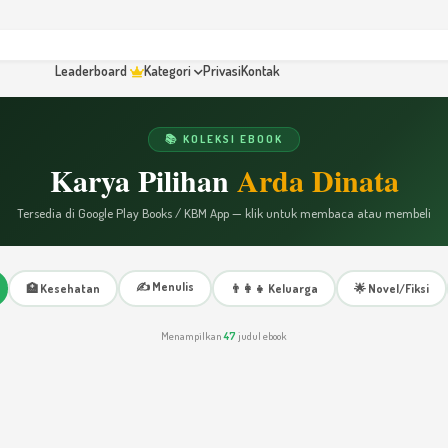
Leaderboard
Kategori
Privasi
Kontak
📚 KOLEKSI EBOOK
Karya Pilihan
Arda Dinata
Tersedia di Google Play Books / KBM App — klik untuk membaca atau membeli
✍️ Menulis
🏥 Kesehatan
👨‍👩‍👧 Keluarga
🌟 Novel/Fiksi
Menampilkan
47
judul ebook