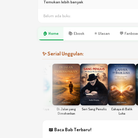
Temukan lebih banyak
Belum ada buku.
🏠 Home
📚 Ebook
⭐ Ulasan
💬 Fanboa
✨ Serial Unggulan:
Kaya Raga Kaya
Di Jalan yang
Seri Sang Penulis
Cahaya di Balik
Ak
t Sanitation
Jiwa
Dimohonkan
Luka
de
A
Men
📖 Baca Bab Terbaru!