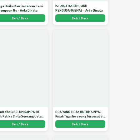
ga Diriku Kau Gadaikan demi
ISTRIKU TAK TAHU AKU
empuan Itu - Arda Dinata
PENGUSAHA EMAS - Arda Dinata
Beli / Baca
Beli / Baca
JAB YANG BELUM SAMPAI KE
DOA YANG TIDAK BUTUH SINYAL:
I: Ketika Cinta Seorang Ustadz
Kisah Tiga Jiwa yang Tersesat di
jadi Cermin yang Paling
Era AI dan Menemukan Jalan
Beli / Baca
Beli / Baca
am - Arda Dinata
Pulang di Bulan Ramadhan" -
Arda Dinata